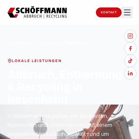
KONTAKT
Startseite
Standorte
Rosenheim
LOKALE LEISTUNGEN
Abbruch, Entkernung
& Recycling in
Rosenheim
In Rosenheim begleiten wir Bauherren,
Kommunen und Unternehmen mit einem
abgestimmten Leistungspaket rund um