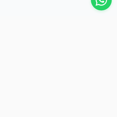
Ihr zuverlässiger Partner für Abbruch, Entkernung und
Recycling in Niederbayern.
NAVIGATION
RECHTLICHES
Startseite
Impressum
Leistungen
Datenschutz