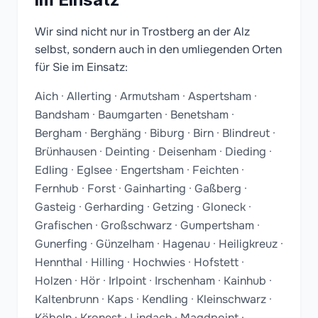
Wir sind nicht nur in Trostberg an der Alz
selbst, sondern auch in den umliegenden Orten
für Sie im Einsatz:
Aich · Allerting · Armutsham · Aspertsham ·
Bandsham · Baumgarten · Benetsham ·
Bergham · Berghäng · Biburg · Birn · Blindreut ·
Brünhausen · Deinting · Deisenham · Dieding ·
Edling · Eglsee · Engertsham · Feichten ·
Fernhub · Forst · Gainharting · Gaßberg ·
Gasteig · Gerharding · Getzing · Gloneck ·
Grafischen · Großschwarz · Gumpertsham ·
Gunerfing · Günzelham · Hagenau · Heiligkreuz ·
Hennthal · Hilling · Hochwies · Hofstett ·
Holzen · Hör · Irlpoint · Irschenham · Kainhub ·
Kaltenbrunn · Kaps · Kendling · Kleinschwarz ·
Köbeln · Kronest · Lindach · Magdpoint ·