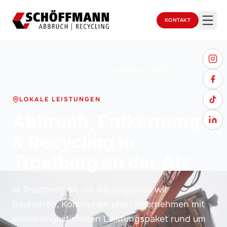
KONTAKT
Startseite
Standorte
Trostberg an der Alz
LOKALE LEISTUNGEN
Abbruch, Entkernung
& Recycling in
Trostberg an der Alz
In Trostberg an der Alz begleiten wir
Bauherren, Kommunen und Unternehmen mit
einem abgestimmten Leistungspaket rund um