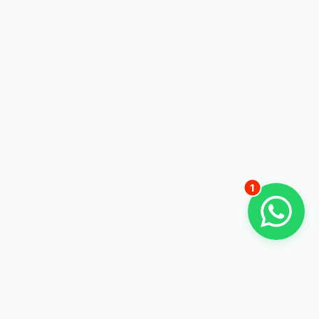
Robert Schöffmann
08555 8300
Hallo, wie kann ich Sie bei Ihrem
Vorhaben unterstützen?
Gerade eben
1