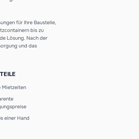
ungen für Ihre Baustelle,
zcontainern bis zu
nde Lösung. Nach der
sorgung und das
TEILE
e Mietzeiten
arente
gungspreise
us einer Hand