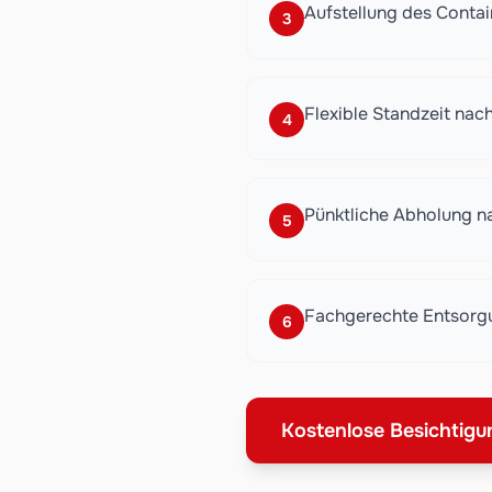
Aufstellung des Conta
3
Flexible Standzeit nac
4
Pünktliche Abholung n
5
Fachgerechte Entsorgu
6
Kostenlose Besichtigu