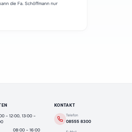
 kann die Fa. Schöffmann nur
Robert Schöffmann
TEN
KONTAKT
08555 8300
Telefon
00 – 12:00, 13:00 –
08555 8300
00
08:00 – 16:00
Hallo, wie kann ich Sie bei Ihrem