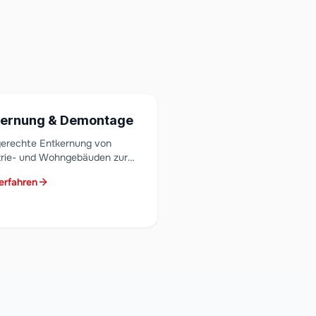
kernung & Demontage
erechte Entkernung von
trie- und Wohngebäuden zur
reitung von Sanierung oder
erfahren
ettabbruch.