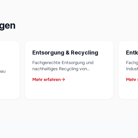
ngen
Entsorgung & Recycling
Ent
Fachgerechte Entsorgung und
Fachg
nachhaltiges Recycling von
Indus
bau
Bauschutt, Baumischabfällen und
Vorbe
Mehr erfahren
Mehr 
Sonderabfällen in Niederbayern.
Kompl
 für
Zertifiziert mit lückenloser
Nachweisführung.