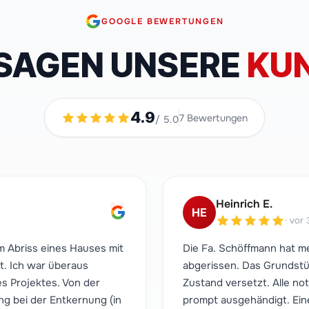
GOOGLE BEWERTUNGEN
SAGEN UNSERE
KUN
4.9
7
Bewertungen
/ 5.0
"
Heinrich E.
HE
·
vor 
m Abriss eines Hauses mit
Die Fa. Schöffmann hat m
t. Ich war überaus
abgerissen. Das Grundstü
s Projektes. Von der
Zustand versetzt. Alle 
g bei der Entkernung (in
prompt ausgehändigt. Ein