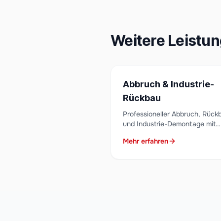
Weitere Leistu
Abbruch & Industrie-
Rückbau
Professioneller Abbruch, Rück
und Industrie-Demontage mit
modernstem Gerät. Ihr Partner
Mehr erfahren
komplexe Rückbauprojekte in
Niederbayern.