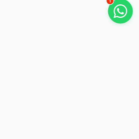
1
Ihr zuverlässiger Partner für Abbruch, Entkernung und
Recycling in Niederbayern.
NAVIGATION
RECHTLICHES
Startseite
Impressum