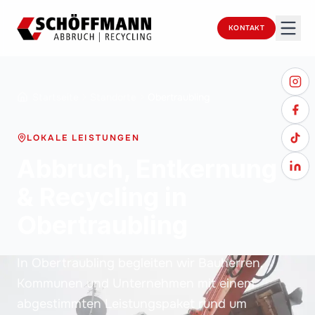
KONTAKT
Startseite
Standorte
Obertraubling
LOKALE LEISTUNGEN
Abbruch, Entkernung
& Recycling in
Obertraubling
In Obertraubling begleiten wir Bauherren,
Kommunen und Unternehmen mit einem
abgestimmten Leistungspaket rund um