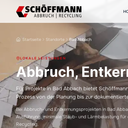
H
Startseite
Standorte
Bad Abbach
LOKALE LEISTUNGEN
Abbruch, Entker
Für Projekte in Bad Abbach bietet Schöffma
Prozess von der Planung bis zur dokumentiert
Bei Abbruch- und Entkernungsprojekten in Bad Abba
Ausführung, minimale Staub- und Lärmbelastung für
Recycling.