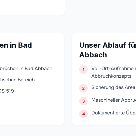
en in Bad
Unser Ablauf fü
Abbach
bbrüchen in Bad Abbach
Vor-Ort-Aufnahme i
1
Abbruchkonzepts
tischen Bereich
Sicherung des Area
2
GS 519
Maschineller Abbru
3
Dokumentierte Übe
4