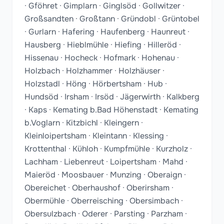
· Gföhret · Gimplarn · Ginglsöd · Gollwitzer ·
Großsandten · Großtann · Gründobl · Grüntobel
· Gurlarn · Hafering · Haufenberg · Haunreut ·
Hausberg · Hieblmühle · Hiefing · Hilleröd ·
Hissenau · Hocheck · Hofmark · Hohenau ·
Holzbach · Holzhammer · Holzhäuser ·
Holzstadl · Höng · Hörbertsham · Hub ·
Hundsöd · Irsham · Irsöd · Jägerwirth · Kalkberg
· Kaps · Kemating b.Bad Höhenstadt · Kemating
b.Voglarn · Kitzbichl · Kleingern ·
Kleinloipertsham · Kleintann · Klessing ·
Krottenthal · Kühloh · Kumpfmühle · Kurzholz ·
Lachham · Liebenreut · Loipertsham · Mahd ·
Maieröd · Moosbauer · Munzing · Oberaign ·
Obereichet · Oberhaushof · Oberirsham ·
Obermühle · Oberreisching · Obersimbach ·
Obersulzbach · Oderer · Parsting · Parzham ·