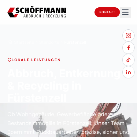
KONTAKT
Startseite
Standorte
Fürstenzell
LOKALE LEISTUNGEN
Abbruch, Entkernung
& Recycling in
Fürstenzell
Ob Wohngebäude, Gewerbefläche oder
Bestandsimmobilie in Fürstenzell: Unser Team
übernimmt Rückbauarbeiten präzise, sicher und