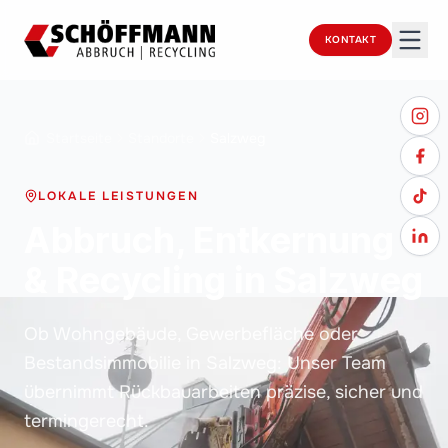
KONTAKT
Startseite
Standorte
Salzweg
LOKALE LEISTUNGEN
Abbruch, Entkernung
& Recycling in Salzweg
Ob Wohngebäude, Gewerbefläche oder
Bestandsimmobilie in Salzweg: Unser Team
übernimmt Rückbauarbeiten präzise, sicher und
termingerecht.