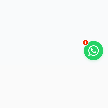
Hallo, wie kann ich Sie bei Ihrem
Vorhaben unterstützen?
Gerade eben
1
Ihr zuverlässiger Partner für Abbruch, Entkernung und
Recycling in Niederbayern.