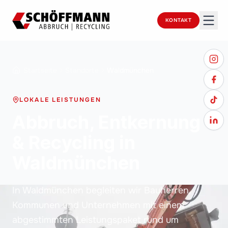
KONTAKT
Startseite
Standorte
Waldmünchen
LOKALE LEISTUNGEN
Abbruch, Entkernung
& Recycling in
Waldmünchen
In Waldmünchen begleiten wir Bauherren,
Kommunen und Unternehmen mit einem
abgestimmten Leistungspaket rund um