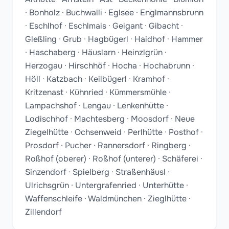
· Bonholz · Buchwalli · Eglsee · Englmannsbrunn
· Eschlhof · Eschlmais · Geigant · Gibacht ·
Gleßling · Grub · Hagbügerl · Haidhof · Hammer
· Haschaberg · Häuslarn · Heinzlgrün ·
Herzogau · Hirschhöf · Hocha · Hochabrunn ·
Höll · Katzbach · Keilbügerl · Kramhof ·
Kritzenast · Kühnried · Kümmersmühle ·
Lampachshof · Lengau · Lenkenhütte ·
Lodischhof · Machtesberg · Moosdorf · Neue
Ziegelhütte · Ochsenweid · Perlhütte · Posthof ·
Prosdorf · Pucher · Rannersdorf · Ringberg ·
Roßhof (oberer) · Roßhof (unterer) · Schäferei ·
Sinzendorf · Spielberg · Straßenhäusl ·
Ulrichsgrün · Untergrafenried · Unterhütte ·
Waffenschleife · Waldmünchen · Zieglhütte ·
Zillendorf