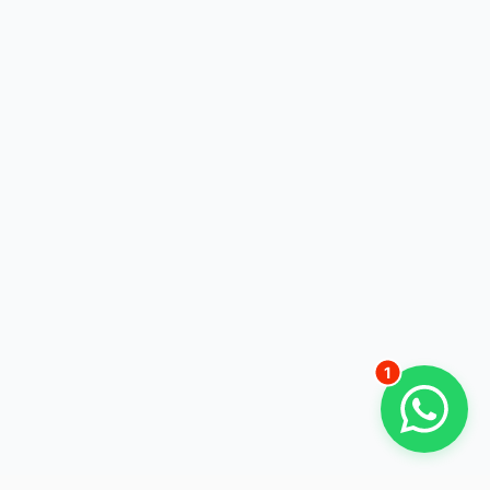
Robert Schöffmann
08555 8300
Hallo, wie kann ich Sie bei Ihrem
Vorhaben unterstützen?
Gerade eben
1