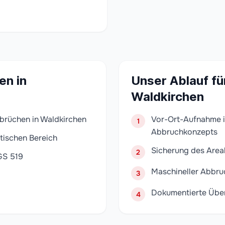
en in
Unser Ablauf für
Waldkirchen
bbrüchen in Waldkirchen
Vor-Ort-Aufnahme i
1
Abbruchkonzepts
tischen Bereich
Sicherung des Area
2
GS 519
Maschineller Abbru
3
Dokumentierte Übe
4