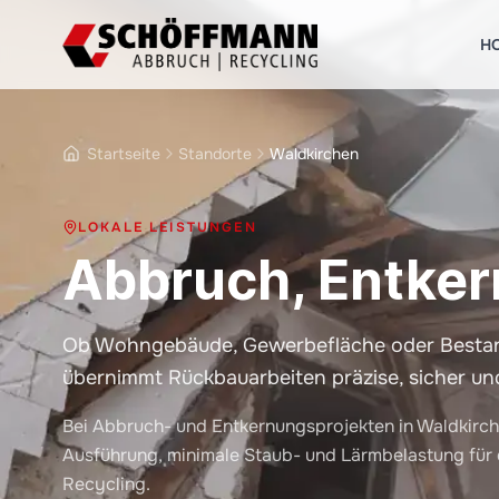
H
Startseite
Standorte
Waldkirchen
LOKALE LEISTUNGEN
Abbruch, Entker
Ob Wohngebäude, Gewerbefläche oder Bestand
übernimmt Rückbauarbeiten präzise, sicher un
Bei Abbruch- und Entkernungsprojekten in Waldkirch
Ausführung, minimale Staub- und Lärmbelastung für
Recycling.