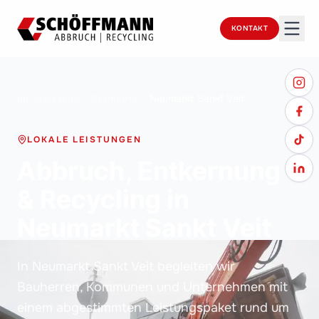
KONTAKT
Startseite
Standorte
Neumarkt Sankt Veit
LOKALE LEISTUNGEN
Abbruch, Entkernung
& Recycling in
Neumarkt Sankt Veit
In Neumarkt Sankt Veit begleiten wir
Bauherren, Kommunen und Unternehmen mit
einem abgestimmten Leistungspaket rund um