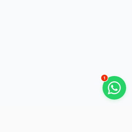
Robert Schöffmann
08555 8300
Hallo, wie kann ich Sie bei Ihrem
Vorhaben unterstützen?
Gerade eben
1