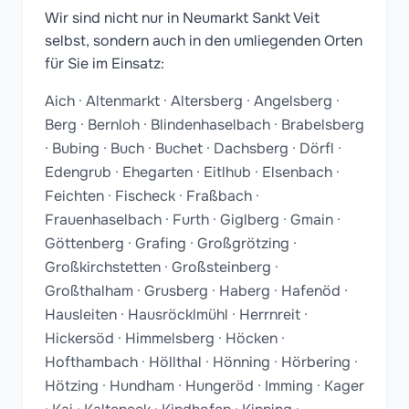
Wir sind nicht nur in Neumarkt Sankt Veit
selbst, sondern auch in den umliegenden Orten
für Sie im Einsatz:
Aich · Altenmarkt · Altersberg · Angelsberg ·
Berg · Bernloh · Blindenhaselbach · Brabelsberg
· Bubing · Buch · Buchet · Dachsberg · Dörfl ·
Edengrub · Ehegarten · Eitlhub · Elsenbach ·
Feichten · Fischeck · Fraßbach ·
Frauenhaselbach · Furth · Giglberg · Gmain ·
Göttenberg · Grafing · Großgrötzing ·
Großkirchstetten · Großsteinberg ·
Großthalham · Grusberg · Haberg · Hafenöd ·
Hausleiten · Hausröcklmühl · Herrnreit ·
Hickersöd · Himmelsberg · Höcken ·
Hofthambach · Höllthal · Hönning · Hörbering ·
Hötzing · Hundham · Hungeröd · Imming · Kager