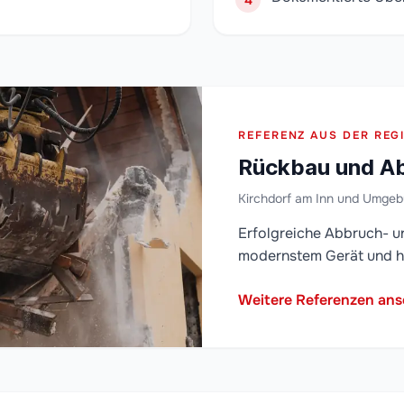
4
REFERENZ AUS DER REG
Rückbau und Ab
Kirchdorf am Inn und Umge
Erfolgreiche Abbruch- u
modernstem Gerät und h
Weitere Referenzen an