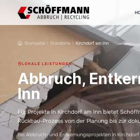
H
Startseite
Standorte
Kirchdorf am Inn
LOKALE LEISTUNGEN
Abbruch, Entker
Inn
Für Projekte in Kirchdorf am Inn bietet Sch
Rückbau-Prozess von der Planung bis zur dok
Bei Abbruch- und Entkernungsprojekten in Kirchdorf