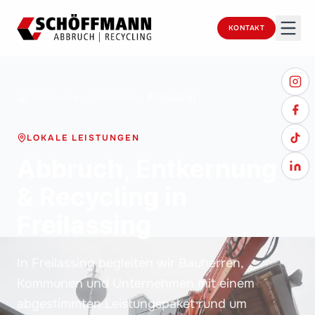
KONTAKT
Startseite
Standorte
Freilassing
LOKALE LEISTUNGEN
Abbruch, Entkernung
& Recycling in
Freilassing
In Freilassing begleiten wir Bauherren,
Kommunen und Unternehmen mit einem
abgestimmten Leistungspaket rund um