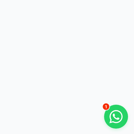
Robert Schöffmann
08555 8300
Hallo, wie kann ich Sie bei Ihrem
Vorhaben unterstützen?
Gerade eben
1